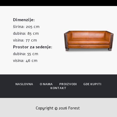
Dimenzije:
205 cm
širina:
85 cm
dubina:
77 cm
visina:
Prostor za sedenje:
55 cm
dubina:
46 cm
visina:
NASLOVNA
O NAMA
PROIZVODI
GDE KUPITI
KONTAKT
Copyright © 2026 Forest