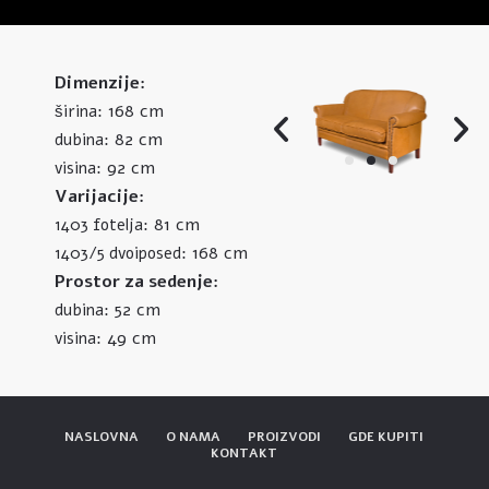
Dimenzije:
168 cm
širina:
82 cm
dubina:
92 cm
visina:
Varijacije:
81 cm
1403 fotelja:
168 cm
1403/5 dvoiposed:
Prostor za sedenje:
52 cm
dubina:
49 cm
visina:
NASLOVNA
O NAMA
PROIZVODI
GDE KUPITI
KONTAKT