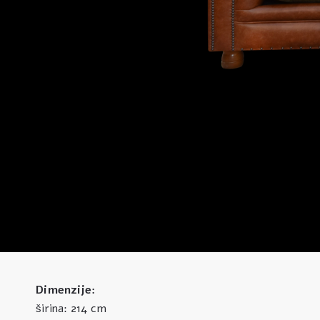
Dimenzije:
214 cm
širina: